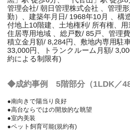
管理会社/ 朝日管理株式会社 、管理形
勤）、建築年月日/ 1968年10月 、構
付地上10階建、土地権利/ 所有権、用
住居専用地域 、総戸数/ 85戸、管理費月
積立金月額/ 8,284円、敷地内専用駐車場
33,000円、トランクルーム月額/ 3,
約による制限有)
◆
成約事例 5階部分（1LDK／4
●南向きで陽当り良好
●高台ならではの開放的な眺望
●室内美装
●ペット飼育可能(規約有)