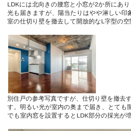
LDKには北向きの腰窓と小窓が2か所にあ
光も届きますが、陽当たりはやや淋しい印
室の仕切り壁を撤去して開放的なL字型の
別住戸の参考写真ですが、仕切り壁を撤去
す。明るい光が室内の奥まで届き、とても
でも室内窓を設置するとLDK部分の採光が