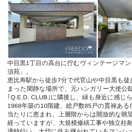
中目黒1丁目の高台に佇むヴィンテージマ
須苑」。
恵比寿駅から徒歩7分で代官山や中目黒も徒
まった閑静な場所で、元ハンガリー大使公
｢Q.E.D. CLUB｣に隣接し、緑も身近に感
1968年築の10階建、総戸数85戸の貫禄
当たりに恵まれ、上層階からは開放的な眺
経っていますが、大規模修繕工事や独立柱
適時行い、大切に住み継がれているマンシ