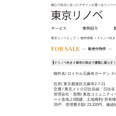
都心で自分に合ったデザインが選べるリノベ
サービス
事例紹介
東京リノベトップ
＞
物件情報
＞ // リノベ
FOR SALE
販売中物件
// リノベ向き // 麻布の高台で優雅に暮ら
物件名/ ロイヤル元麻布ガーデン 
住所/
東京都港区元麻布2-7-21
交通 / 東京メトロ日比谷線「日比谷
管理会社・形態/ 東急コミュニティー(
ート造地上5階建、土地権利/ 所有
39戸、管理費月額/ 23,320円、修繕積