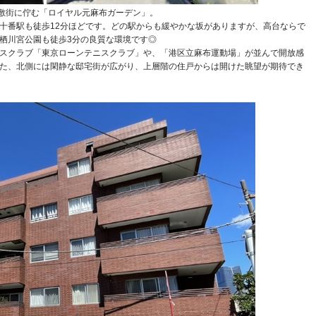
屋敷街に佇む「ロイヤル元麻布ガーデン」。
十番駅も徒歩12分ほどです。どの駅からも緩やかな坂がありますが、高台ならで
栖川宮公園も徒歩3分の良質な環境です◎
スクラブ「東京ローンテニスクラブ」や、「港区立麻布運動場」が並んで開放感
た、北側には閑静な邸宅街が広がり、上層階の住戸からは開けた眺望が期待でき