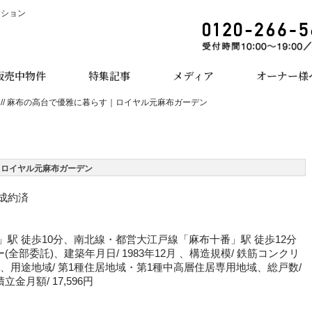
ーション
販売中物件
特集記事
メディア
オーナー様
向き // 麻布の高台で優雅に暮らす｜ロイヤル元麻布ガーデン
す｜ロイヤル元麻布ガーデン
※成約済
」駅 徒歩10分、南北線・都営大江戸線「麻布十番」駅 徒歩12分
全部委託)、建築年月日/ 1983年12月 、構造規模/ 鉄筋コンクリ
権、用途地域/ 第1種住居地域・第1種中高層住居専用地域、総戸数/
立金月額/ 17,596円