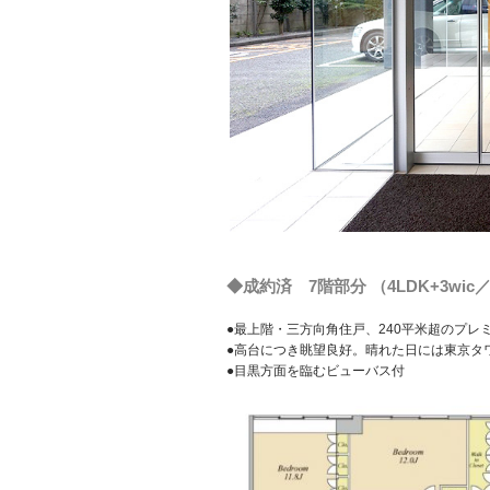
◆成約済 7階部分 （4LDK+3wic／
●最上階・三方向角住戸、240平米超のプレ
●高台につき眺望良好。晴れた日には東京タ
●目黒方面を臨むビューバス付