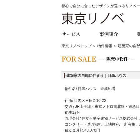
都心で自分に合ったデザインが選べるリノベ
サービス
事例紹介
東京リノベトップ
＞
物件情報
＞ 建築家の自
FOR SALE
販売中物件
建築家の自邸に住まう｜目黒ハウス
物件名/ 目黒ハウス ※成約済
住所/ 目黒区三田2-10-22
交通 / JR山手線・東京メトロ南北線・東
徒歩12分
管理会社/ 住友不動産建物サービス株式会社 
コンクリート造7階建、土地権利/ 所有権、用途
積立金月額/48,37
0円