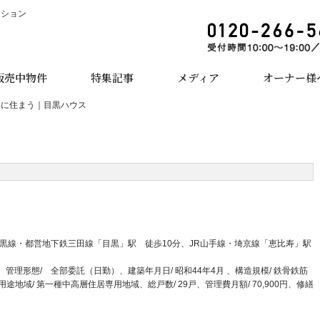
ーション
販売中物件
特集記事
メディア
オーナー様
邸に住まう｜目黒ハウス
急目黒線・都営地下鉄三田線「目黒」駅 徒歩10分、JR山手線・埼京線「恵比寿」駅
、管理形態/ 全部委託（日勤）、建築年月日/ 昭和44年4月 、構造規模/ 鉄骨鉄筋
地域/ 第一種中高層住居専用地域、総戸数/ 29戸、管理費月額/ 70,900円、修繕