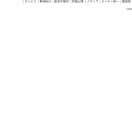
｜
サービス
｜
事例紹介
｜
販売中物件
｜
特集記事
｜
メディア
｜
オーナー様へ
｜
建築家
cop