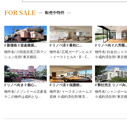
FOR SALE
販売中物件
// 新価格 // 坂倉建築...
// リノベ済 // 最初に...
// リノベ向 // 八芳園..
物件名/ 小田急目黒三田マン
物件名/ 広尾ガーデンヒルズ
物件名/ 白金台シャ
ション住所/ 東京都目...
＜イーストヒルA・B・C...
※成約済住所/ 東京都港
// リノベ向き // 都心...
// リノベ済 // 保護樹...
// 弊社売主 リノベ向..
物件名/ メゾンドール北参道
物件名/ イースタンホームズ
物件名/ シャンボー
※この物件は成約とな...
若林 ※成約済住所/東京...
※成約済住所/ 東京都.