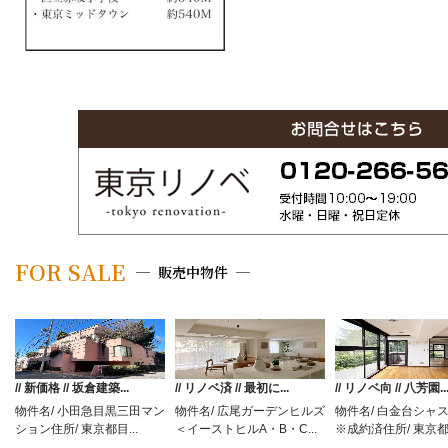
FOR SALE
販売中物件
// 新価格 // 坂倉建築...
// リノベ済 // 最初に...
// リノベ向 // 八芳園..
物件名/ 小田急目黒三田マン
物件名/ 広尾ガーデンヒルズ
物件名/ 白金台シャ
ション住所/ 東京都目...
＜イーストヒルA・B・C...
※成約済住所/ 東京都港