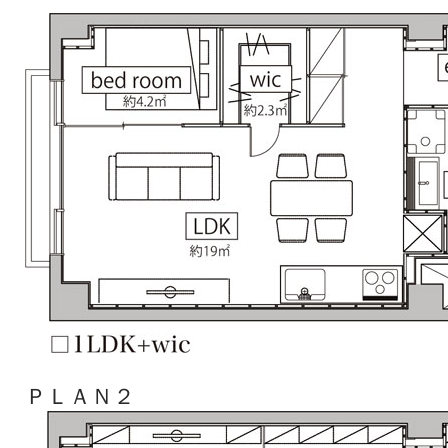
ＰＬＡＮ２