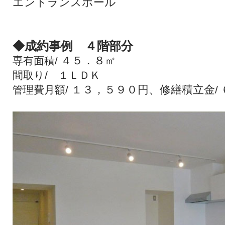
エントランスホール
◆成約事例 ４階部分
４５．８㎡
専有面積
/
間取り/ １ＬＤＫ
１３，５９０円、
修繕積立金
管理費月額
/
/