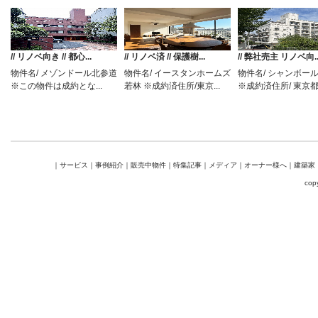
// リノベ向き // 都心...
// リノベ済 // 保護樹...
// 弊社売主 リノベ向..
物件名/ メゾンドール北参道
物件名/ イースタンホームズ
物件名/ シャンボー
※この物件は成約とな...
若林 ※成約済住所/東京...
※成約済住所/ 東京都.
｜
サービス
｜
事例紹介
｜
販売中物件
｜
特集記事
｜
メディア
｜
オーナー様へ
｜
建築家
cop