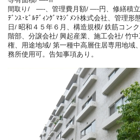
—-
管理費月額
—-
円、
修繕積
間取り/
、
/
ﾃﾞﾝｽ･ﾋﾞﾙﾃﾞｨﾝｸﾞﾏﾈｼﾞﾒﾝﾄ株式会社、
管理形
日
昭和４５年６月、
構造規模
鉄筋コンク
/
/
階部、
分譲会社
興起産業
施工会社
竹中
/
、
/
権、
用途地域
第一種中高層住居専用地域
/
務所使用可。告知事項あり。