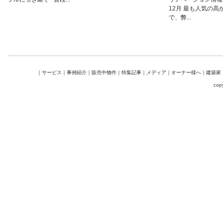
12月 最も人気の高
で、弊...
｜
サービス
｜
事例紹介
｜
販売中物件
｜
特集記事
｜
メディア
｜
オーナー様へ
｜
建築家
cop