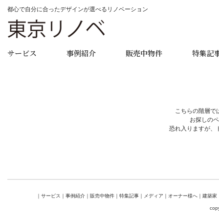
都心で自分に合ったデザインが選べるリノベーション
サービス
事例紹介
販売中物件
特集記
こちらの階層で
お探しのペ
恐れ入りますが、
｜
サービス
｜
事例紹介
｜
販売中物件
｜
特集記事
｜
メディア
｜
オーナー様へ
｜
建築家
cop